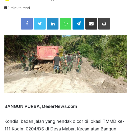
e
1 minute read
n
Facebook
Twitter
LinkedIn
WhatsApp
Telegram
Share via Email
Print
d
a
n
e
m
a
i
l
BANGUN PURBA, DeserNews.com
Kondisi badan jalan yang hendak dicor di lokasi TMMD ke-
111 Kodim 0204/DS di Desa Mabar, Kecamatan Bangun