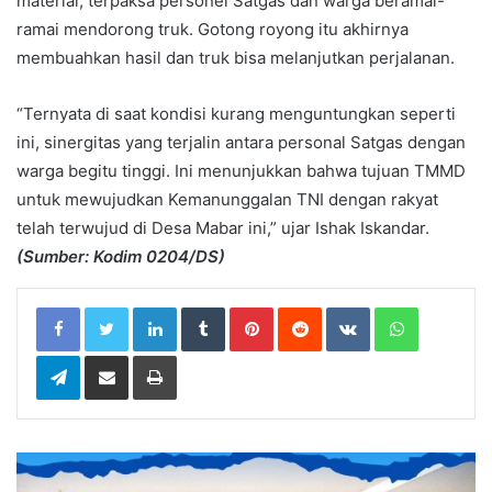
material, terpaksa personel Satgas dan warga beramai-
ramai mendorong truk. Gotong royong itu akhirnya
membuahkan hasil dan truk bisa melanjutkan perjalanan.
“Ternyata di saat kondisi kurang menguntungkan seperti
ini, sinergitas yang terjalin antara personal Satgas dengan
warga begitu tinggi. Ini menunjukkan bahwa tujuan TMMD
untuk mewujudkan Kemanunggalan TNI dengan rakyat
telah terwujud di Desa Mabar ini,” ujar Ishak Iskandar.
(Sumber: Kodim 0204/DS)
LinkedIn
Tumblr
Pinterest
Reddit
VKontakte
WhatsApp
Telegram
Share via Email
Print