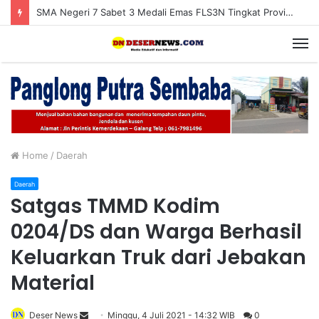
SMA Negeri 7 Sabet 3 Medali Emas FLS3N Tingkat Provinsi Aceh Tahun 2026
M
Home
/
Daerah
Daerah
Satgas TMMD Kodim
0204/DS dan Warga Berhasil
Keluarkan Truk dari Jebakan
Material
Deser News
S
Minggu, 4 Juli 2021 - 14:32 WIB
0