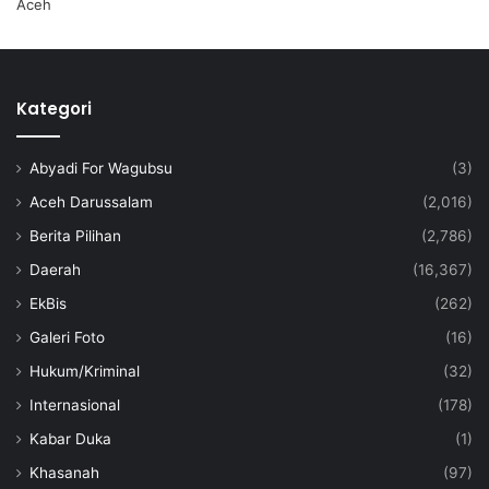
Kategori
Abyadi For Wagubsu
(3)
Aceh Darussalam
(2,016)
Berita Pilihan
(2,786)
Daerah
(16,367)
EkBis
(262)
Galeri Foto
(16)
Hukum/Kriminal
(32)
Internasional
(178)
Kabar Duka
(1)
Khasanah
(97)